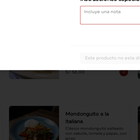
S/ 52.00
Lomo con tocino
crocante
Medallón de lomo coronado con 
tocino crocante bañado en salsa 
Este producto no esta d
de mostaza, acompañado con 
spaghetti al ajo y aceite de oliva.
S/ 56.00
Mondonguito a la
italiana
Clásico mondonguito salteado 
con cebolla, tomate y papas, con 
arroz.