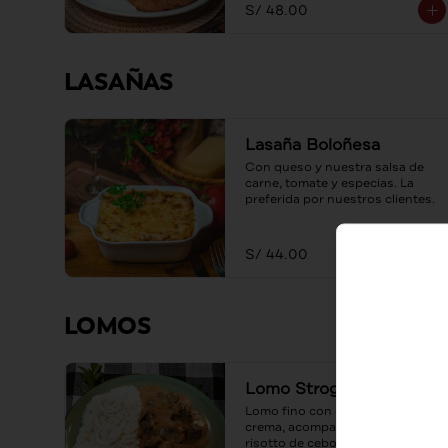
S/ 48.00
LASAÑAS
Lasaña Boloñesa
Con queso y nuestra salsa de 
carne, tomate y especias. La 
preferida por nuestros clientes.
S/ 44.00
LOMOS
Lomo Strogonoff
Lomo fino con champiñones y 
crema, acompañado de un 
risotto de cebolla caramelizada.