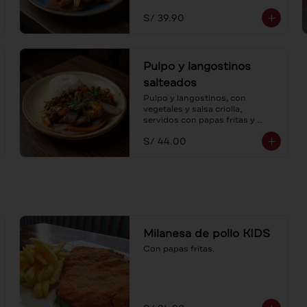
S/ 39.90
Pulpo y langostinos
salteados
Pulpo y langostinos, con 
vegetales y salsa criolla, 
servidos con papas fritas y 
arroz. Al estilo lomo saltado, un 
S/ 44.00
mar de sabores.
Milanesa de pollo KIDS
Con papas fritas.