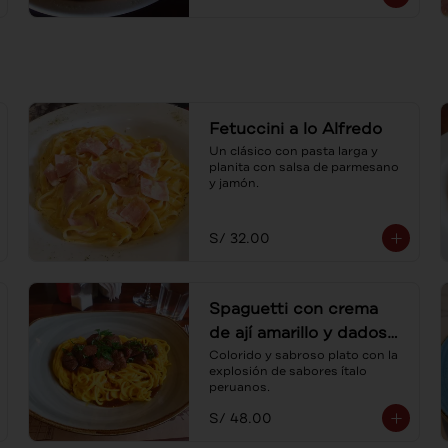
Fetuccini a lo Alfredo
Un clásico con pasta larga y 
planita con salsa de parmesano 
y jamón.
S/ 32.00
Spaguetti con crema
de ají amarillo y dados
de lomo
Colorido y sabroso plato con la 
explosión de sabores ítalo 
peruanos.
S/ 48.00