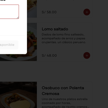
fetuccini con salsa cuatro 
quesos.
S/ 58.00
Lomo saltado
Dados de lomo fino salteado, 
acompañado de arroz y papas 
crujientes. un clásico peruano.
isponible
S/ 48.00
Osobuco con Polenta
Cremosa
Uno de nuestros platos estrella 
cocinado por horas, 
acompañado de risotto cremoso 