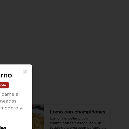
orno
Close
ible
 carne al
rneadas
pomodoro y
Lomo con champiñones
Lomo fino sellado con 
champiñones frescos, con un 
les
toque de crema acompañado de 