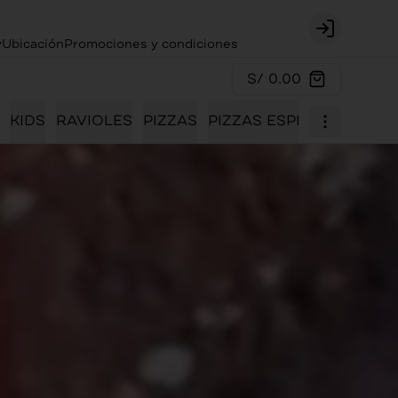
Login
y
Ubicación
Promociones y condiciones
S/ 0.00
KIDS
RAVIOLES
PIZZAS
PIZZAS ESPECIALES
PO