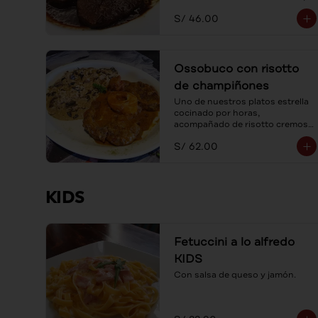
acompañada con spaguetti a la 
S/ 46.00
mantequilla.
Ossobuco con risotto
de champiñones
Uno de nuestros platos estrella 
cocinado por horas, 
acompañado de risotto cremoso 
de champiñones frescos y 
S/ 62.00
parmesano.
KIDS
Fetuccini a lo alfredo
KIDS
Con salsa de queso y jamón.