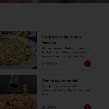
Carpaccio de pulpo
familiar
El más famoso. Pulpo finamente 
laminado y marinado con salsa 
de aceite extra virgen de oliva, 
alcaparras y sus tostaditas! Para 
S/ 55.00
compartir.
Pan al ajo especial
Con jamón y mozzarella 
artesanal. Vienen 8 y va bien con 
todo.
S/ 29.90