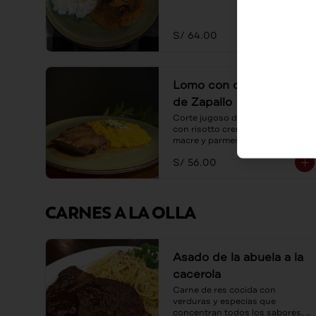
S/ 64.00
Lomo con con Risotto
de Zapallo
Corte jugoso de lomo servido 
con risotto cremoso de zapallo 
macre y parmesano.
S/ 56.00
CARNES A LA OLLA
Asado de la abuela a la
cacerola
Carne de res cocida con 
verduras y especias que 
concentran todos los sabores, 