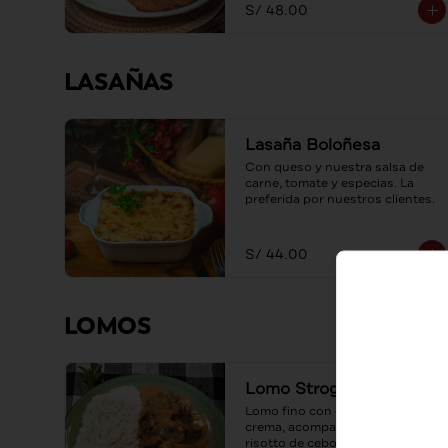
S/ 48.00
LASAÑAS
Lasaña Boloñesa
Con queso y nuestra salsa de 
carne, tomate y especias. La 
preferida por nuestros clientes.
S/ 44.00
LOMOS
Lomo Strogonoff
Lomo fino con champiñones y 
crema, acompañado de un 
risotto de cebolla caramelizada.