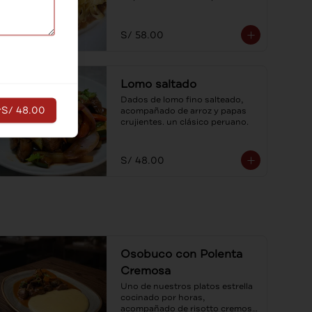
fetuccini con salsa cuatro 
quesos.
S/ 58.00
Lomo saltado
Dados de lomo fino salteado, 
r
S/ 48.00
acompañado de arroz y papas 
crujientes. un clásico peruano.
S/ 48.00
Osobuco con Polenta
Cremosa
Uno de nuestros platos estrella 
cocinado por horas, 
acompañado de risotto cremoso 