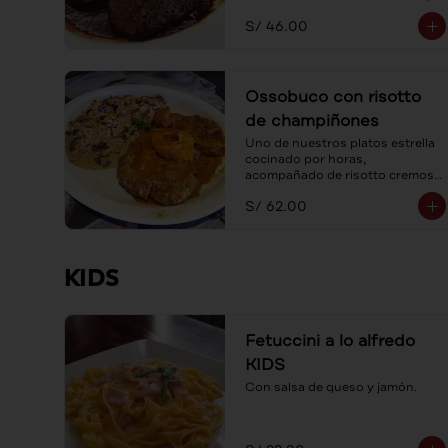
acompañada con spaguetti a la 
S/ 46.00
mantequilla.
Ossobuco con risotto
de champiñones
Uno de nuestros platos estrella 
cocinado por horas, 
acompañado de risotto cremoso 
de champiñones frescos y 
S/ 62.00
parmesano.
KIDS
Fetuccini a lo alfredo
KIDS
Con salsa de queso y jamón.