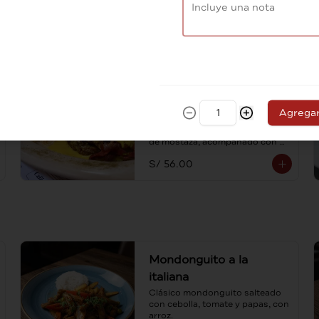
S/ 52.00
Lomo con tocino
crocante
Agrega
Medallón de lomo coronado con 
tocino crocante bañado en salsa 
de mostaza, acompañado con 
spaghetti al ajo y aceite de oliva.
S/ 56.00
Mondonguito a la
italiana
Clásico mondonguito salteado 
con cebolla, tomate y papas, con 
arroz.