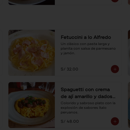
Fetuccini a lo Alfredo
Un clásico con pasta larga y 
planita con salsa de parmesano 
y jamón.
S/ 32.00
Spaguetti con crema
de ají amarillo y dados
de lomo
Colorido y sabroso plato con la 
explosión de sabores ítalo 
peruanos.
S/ 48.00