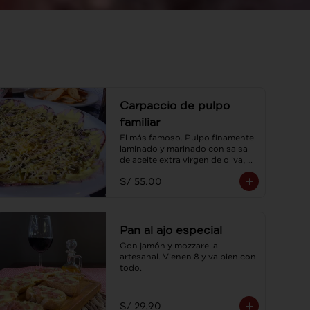
Carpaccio de pulpo
familiar
El más famoso. Pulpo finamente 
laminado y marinado con salsa 
de aceite extra virgen de oliva, 
alcaparras y sus tostaditas! Para 
S/ 55.00
compartir.
Pan al ajo especial
Con jamón y mozzarella 
artesanal. Vienen 8 y va bien con 
todo.
S/ 29.90