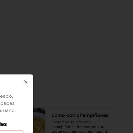
Close
teado,
 papas
eruano.
Lomo con champiñones
Lomo fino sellado con 
les
champiñones frescos, con un 
toque de crema acompañado de 