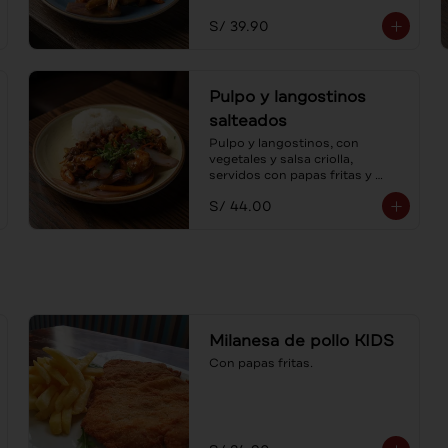
S/ 39.90
Pulpo y langostinos
salteados
Pulpo y langostinos, con 
vegetales y salsa criolla, 
servidos con papas fritas y 
arroz. Al estilo lomo saltado, un 
S/ 44.00
mar de sabores.
Milanesa de pollo KIDS
Con papas fritas.