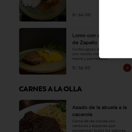
S/ 64.00
Lomo con con Risotto
de Zapallo
Corte jugoso de lomo servido 
con risotto cremoso de zapallo 
macre y parmesano.
S/ 56.00
CARNES A LA OLLA
Asado de la abuela a la
cacerola
Carne de res cocida con 
verduras y especias que 
concentran todos los sabores, 