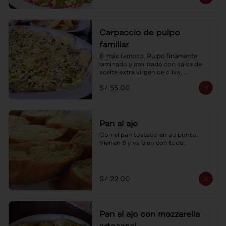
Carpaccio de pulpo
familiar
El más famoso. Pulpo finamente 
laminado y marinado con salsa de 
aceite extra virgen de oliva, 
alcaparras y sus tostaditas! Para 
S/ 55.00
compartir.
Pan al ajo
Con el pan tostado en su punto. 
Vienen 8 y va bien con todo.
S/ 22.00
Pan al ajo con mozzarella