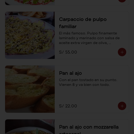
Carpaccio de pulpo
familiar
El más famoso. Pulpo finamente 
laminado y marinado con salsa de 
aceite extra virgen de oliva, 
alcaparras y sus tostaditas! Para 
S/ 55.00
compartir.
Pan al ajo
Con el pan tostado en su punto. 
Vienen 8 y va bien con todo.
S/ 22.00
Pan al ajo con mozzarella