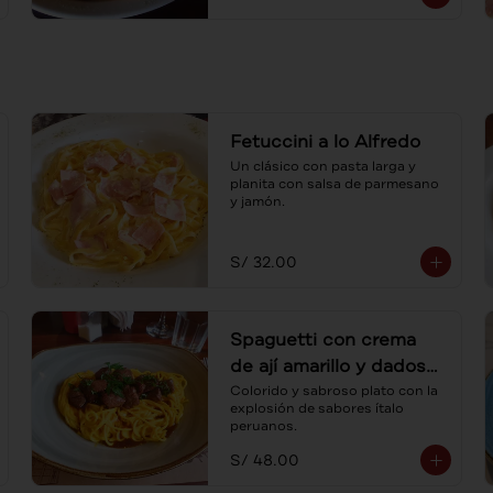
Fetuccini a lo Alfredo
Un clásico con pasta larga y 
planita con salsa de parmesano 
y jamón.
S/ 32.00
Spaguetti con crema
de ají amarillo y dados
de lomo
Colorido y sabroso plato con la 
explosión de sabores ítalo 
peruanos.
S/ 48.00