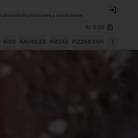
Login
y
Ubicación
Promociones y condiciones
S/ 0.00
KIDS
RAVIOLES
PIZZAS
PIZZAS ESPECIALES
PO