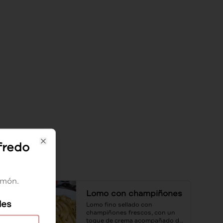
lfredo
Close
amón.
Lomo con champiñones
les
Lomo fino sellado con 
champiñones frescos, con un 
toque de crema acompañado de 