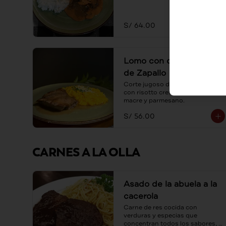
S/ 64.00
Lomo con con Risotto
de Zapallo
Corte jugoso de lomo servido 
con risotto cremoso de zapallo 
macre y parmesano.
S/ 56.00
CARNES A LA OLLA
Asado de la abuela a la
cacerola
Carne de res cocida con 
verduras y especias que 
concentran todos los sabores, 