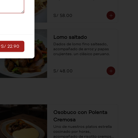
fetuccini con salsa cuatro 
quesos.
S/ 58.00
Lomo saltado
Dados de lomo fino salteado, 
r
S/ 22.90
acompañado de arroz y papas 
crujientes. un clásico peruano.
S/ 48.00
Osobuco con Polenta
Cremosa
Uno de nuestros platos estrella 
cocinado por horas, 
acompañado de risotto cremoso 