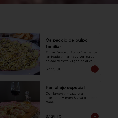
Carpaccio de pulpo
familiar
El más famoso. Pulpo finamente 
laminado y marinado con salsa 
de aceite extra virgen de oliva, 
alcaparras y sus tostaditas! Para 
S/ 55.00
compartir.
Pan al ajo especial
Con jamón y mozzarella 
artesanal. Vienen 8 y va bien con 
todo.
S/ 29.90