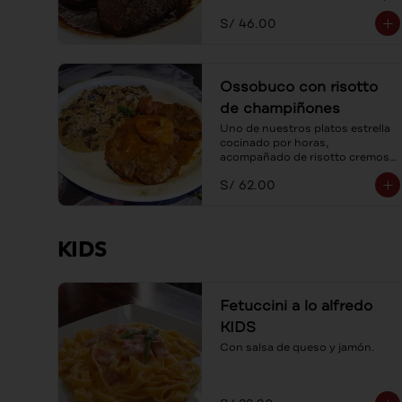
acompañada con spaguetti a la 
S/ 46.00
mantequilla.
Ossobuco con risotto
de champiñones
Uno de nuestros platos estrella 
cocinado por horas, 
acompañado de risotto cremoso 
de champiñones frescos y 
S/ 62.00
parmesano.
KIDS
Fetuccini a lo alfredo
KIDS
Con salsa de queso y jamón.