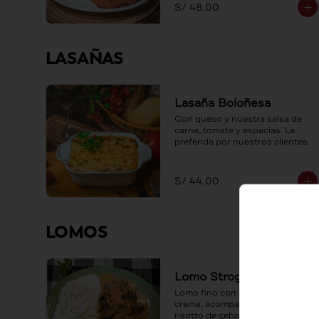
S/ 48.00
LASAÑAS
Lasaña Boloñesa
Con queso y nuestra salsa de 
carne, tomate y especias. La 
preferida por nuestros clientes.
S/ 44.00
LOMOS
Lomo Strogonoff
Lomo fino con champiñones y 
crema, acompañado de un 
risotto de cebolla caramelizada.