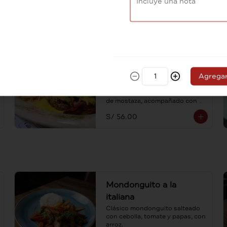
S/ 52.00
Lomo con tocino
crocante
Agrega
Medallón de lomo coronado con 
tocino crocante bañado en salsa 
de mostaza, acompañado con 
spaghetti al ajo y aceite de oliva.
S/ 56.00
Mondonguito a la
italiana
Clásico mondonguito salteado 
con cebolla, tomate y papas, con 
arroz.