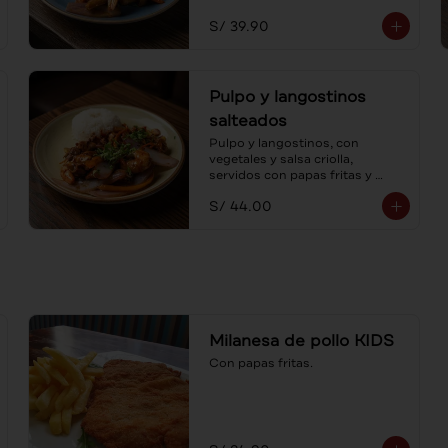
S/ 39.90
Pulpo y langostinos
salteados
Pulpo y langostinos, con 
vegetales y salsa criolla, 
servidos con papas fritas y 
arroz. Al estilo lomo saltado, un 
S/ 44.00
mar de sabores.
Milanesa de pollo KIDS
Con papas fritas.