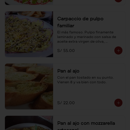
Carpaccio de pulpo
familiar
El más famoso. Pulpo finamente 
laminado y marinado con salsa de 
aceite extra virgen de oliva, 
alcaparras y sus tostaditas! Para 
S/ 55.00
compartir.
Pan al ajo
Con el pan tostado en su punto. 
Vienen 8 y va bien con todo.
S/ 22.00
Pan al ajo con mozzarella