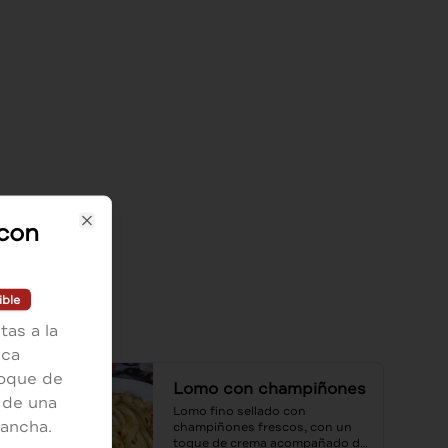
 con
Close
ible
as a la
ica
toque de
Lomo con champiñones
 de una
Lomo fino sellado con 
lancha.
champiñones frescos, con un 
toque de crema acompañado de 