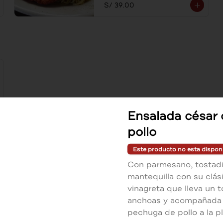
S/ 39.00
y aceite de oliva.
Ensalada césar
pollo
Este producto no esta dispon
Con parmesano, tostadit
mantequilla con su clás
vinagreta que lleva un 
Lomo a las pimientas
anchoas y acompañada
Jugoso lomo acompañado con 
pechuga de pollo a la p
spaguetti al ajo y aceite de oliva.