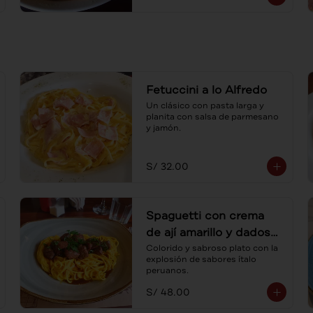
Fetuccini a lo Alfredo
Un clásico con pasta larga y 
planita con salsa de parmesano 
y jamón.
S/ 32.00
Spaguetti con crema
de ají amarillo y dados
de lomo
Colorido y sabroso plato con la 
explosión de sabores ítalo 
peruanos.
S/ 48.00