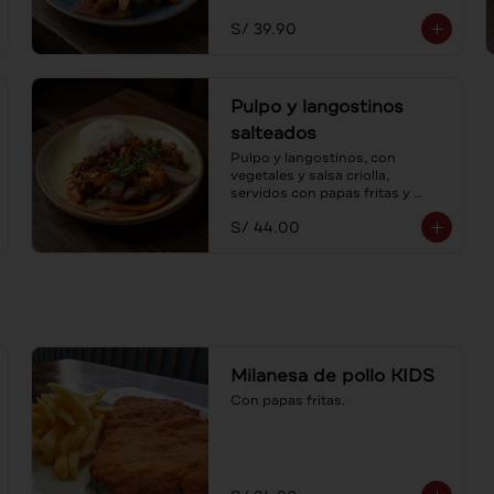
S/ 39.90
Pulpo y langostinos
salteados
Pulpo y langostinos, con 
vegetales y salsa criolla, 
servidos con papas fritas y 
arroz. Al estilo lomo saltado, un 
S/ 44.00
mar de sabores.
Milanesa de pollo KIDS
Con papas fritas.