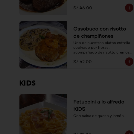
acompañada con spaguetti a la 
S/ 46.00
mantequilla.
Ossobuco con risotto
de champiñones
Uno de nuestros platos estrella 
cocinado por horas, 
acompañado de risotto cremoso 
de champiñones frescos y 
S/ 62.00
parmesano.
KIDS
Fetuccini a lo alfredo
KIDS
Con salsa de queso y jamón.