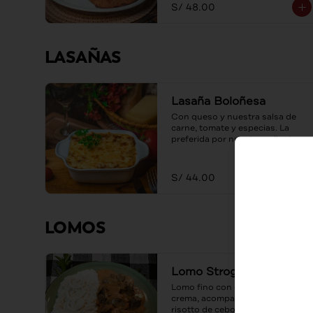
S/ 48.00
LASAÑAS
Lasaña Boloñesa
Con queso y nuestra salsa de 
carne, tomate y especias. La 
preferida por nuestros clientes.
S/ 44.00
LOMOS
Lomo Strogonoff
Lomo fino con champiñones y 
crema, acompañado de un 
risotto de cebolla caramelizada.