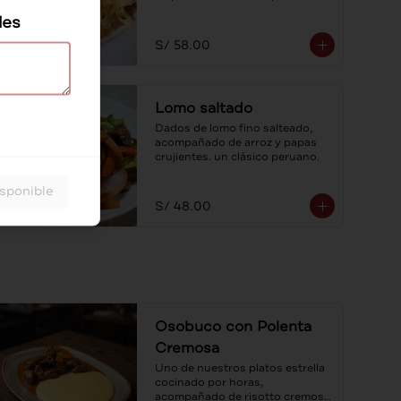
fetuccini con salsa cuatro 
les
quesos.
S/ 58.00
Lomo saltado
Dados de lomo fino salteado, 
acompañado de arroz y papas 
crujientes. un clásico peruano.
isponible
S/ 48.00
Osobuco con Polenta
Cremosa
Uno de nuestros platos estrella 
cocinado por horas, 
acompañado de risotto cremoso 