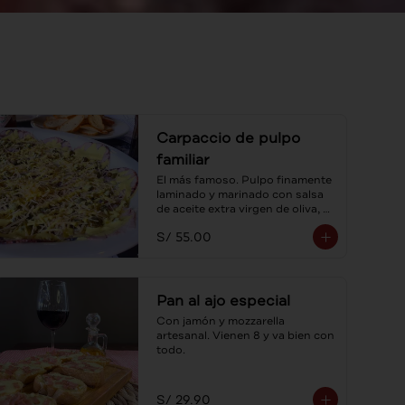
Carpaccio de pulpo
familiar
El más famoso. Pulpo finamente 
laminado y marinado con salsa 
de aceite extra virgen de oliva, 
alcaparras y sus tostaditas! Para 
S/ 55.00
compartir.
Pan al ajo especial
Con jamón y mozzarella 
artesanal. Vienen 8 y va bien con 
todo.
S/ 29.90