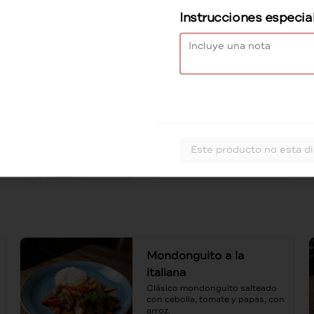
Instrucciones especia
S/ 52.00
Lomo con tocino
crocante
Medallón de lomo coronado con 
tocino crocante bañado en salsa 
de mostaza, acompañado con 
Este producto no esta d
spaghetti al ajo y aceite de oliva.
S/ 56.00
Mondonguito a la
italiana
Clásico mondonguito salteado 
con cebolla, tomate y papas, con 
arroz.