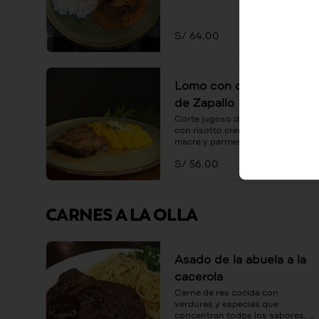
S/ 64.00
Lomo con con Risotto
de Zapallo
Corte jugoso de lomo servido 
con risotto cremoso de zapallo 
macre y parmesano.
S/ 56.00
CARNES A LA OLLA
Asado de la abuela a la
cacerola
Carne de res cocida con 
verduras y especias que 
concentran todos los sabores, 