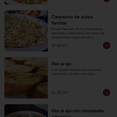
Carpaccio de pulpo
familiar
El más famoso. Pulpo finamente 
laminado y marinado con salsa de 
aceite extra virgen de oliva, 
alcaparras y sus tostaditas! Para 
S/ 55.00
compartir.
Pan al ajo
Con el pan tostado en su punto. 
Vienen 8 y va bien con todo.
S/ 22.00
Pan al ajo con mozzarella