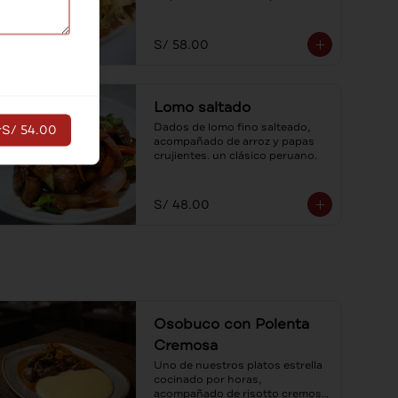
fetuccini con salsa cuatro 
quesos.
S/ 58.00
Lomo saltado
Dados de lomo fino salteado, 
r
S/ 54.00
acompañado de arroz y papas 
crujientes. un clásico peruano.
S/ 48.00
Osobuco con Polenta
Cremosa
Uno de nuestros platos estrella 
cocinado por horas, 
acompañado de risotto cremoso 