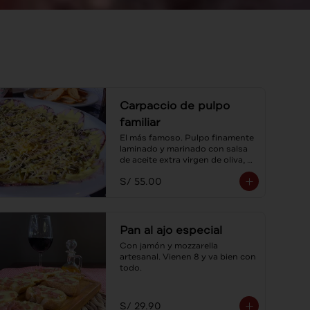
Carpaccio de pulpo
familiar
El más famoso. Pulpo finamente 
laminado y marinado con salsa 
de aceite extra virgen de oliva, 
alcaparras y sus tostaditas! Para 
S/ 55.00
compartir.
Pan al ajo especial
Con jamón y mozzarella 
artesanal. Vienen 8 y va bien con 
todo.
S/ 29.90