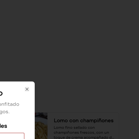
o
Close
onfitado
gos.
Lomo con champiñones
les
Lomo fino sellado con 
champiñones frescos, con un 
toque de crema acompañado de 