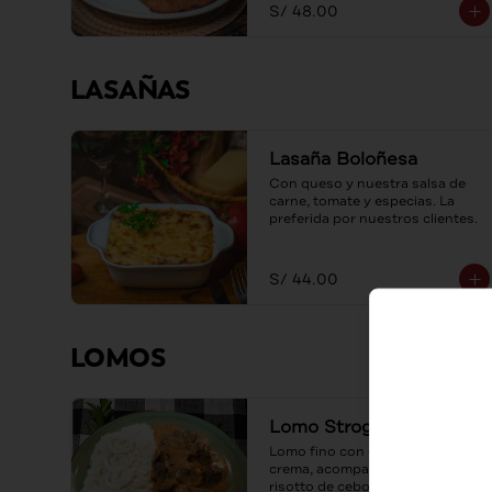
S/ 48.00
LASAÑAS
Lasaña Boloñesa
Con queso y nuestra salsa de 
carne, tomate y especias. La 
preferida por nuestros clientes.
S/ 44.00
LOMOS
Lomo Strogonoff
Lomo fino con champiñones y 
crema, acompañado de un 
risotto de cebolla caramelizada.