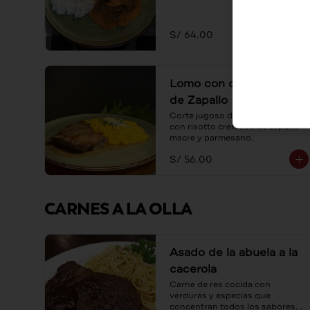
S/ 64.00
Lomo con con Risotto
de Zapallo
Corte jugoso de lomo servido 
con risotto cremoso de zapallo 
macre y parmesano.
S/ 56.00
CARNES A LA OLLA
Asado de la abuela a la
cacerola
Carne de res cocida con 
verduras y especias que 
concentran todos los sabores, 