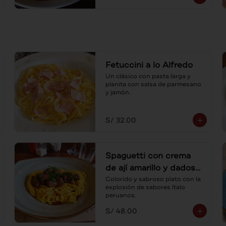
Fetuccini a lo Alfredo
Un clásico con pasta larga y 
planita con salsa de parmesano 
y jamón.
S/ 32.00
Spaguetti con crema
de ají amarillo y dados
de lomo
Colorido y sabroso plato con la 
explosión de sabores ítalo 
peruanos.
S/ 48.00