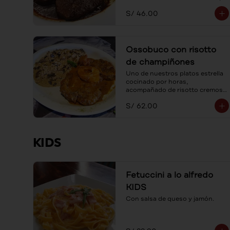
acompañada con spaguetti a la 
S/ 46.00
mantequilla.
Ossobuco con risotto
de champiñones
Uno de nuestros platos estrella 
cocinado por horas, 
acompañado de risotto cremoso 
de champiñones frescos y 
S/ 62.00
parmesano.
KIDS
Fetuccini a lo alfredo
KIDS
Con salsa de queso y jamón.