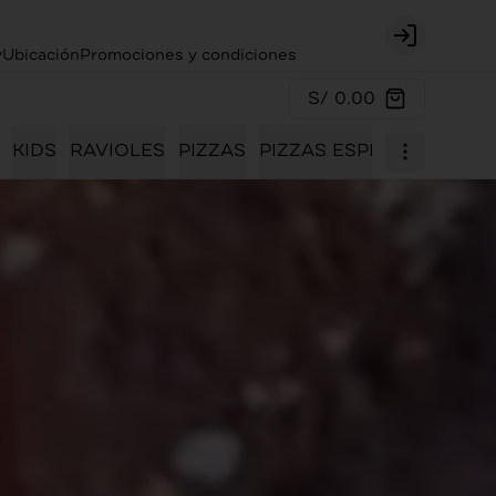
Login
y
Ubicación
Promociones y condiciones
S/ 0.00
KIDS
RAVIOLES
PIZZAS
PIZZAS ESPECIALES
PO