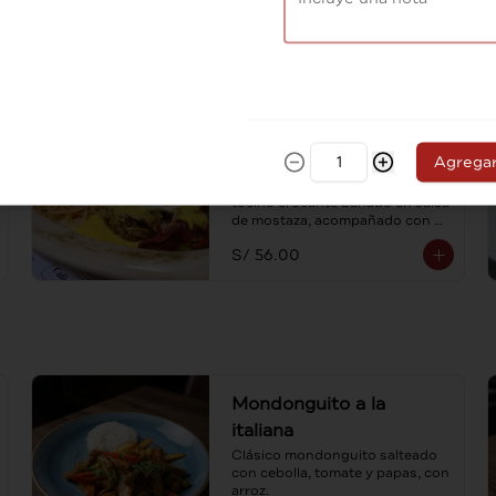
S/ 52.00
Lomo con tocino
crocante
Agrega
Medallón de lomo coronado con 
tocino crocante bañado en salsa 
de mostaza, acompañado con 
spaghetti al ajo y aceite de oliva.
S/ 56.00
Mondonguito a la
italiana
Clásico mondonguito salteado 
con cebolla, tomate y papas, con 
arroz.