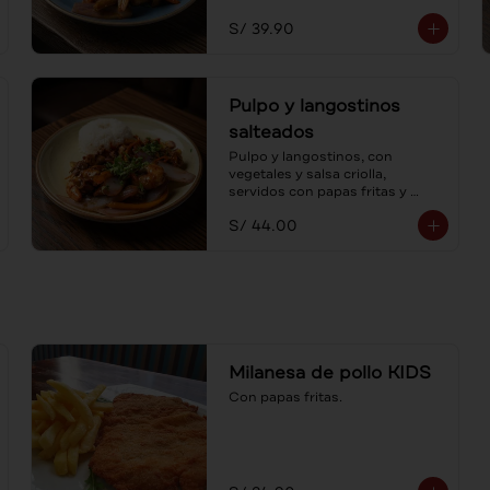
S/ 39.90
Pulpo y langostinos
salteados
Pulpo y langostinos, con 
vegetales y salsa criolla, 
servidos con papas fritas y 
arroz. Al estilo lomo saltado, un 
S/ 44.00
mar de sabores.
Milanesa de pollo KIDS
Con papas fritas.